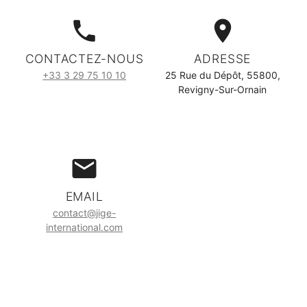
phone
place
CONTACTEZ-NOUS
ADRESSE
+33 3 29 75 10 10
25 Rue du Dépôt, 55800,
Revigny-Sur-Ornain
email
EMAIL
contact@jige-
international.com