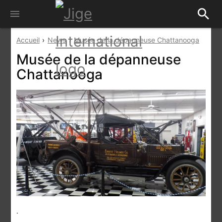
search
menu
Accueil
News
Musée de la dépanneuse Chattanooga
Musée de la dépanneuse
Chattanooga
.